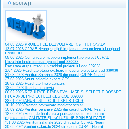
NOUTĂȚI
04.08.2026 PROIECT DE DEZVOLTARE INSTITUTIONALA
13.07.2026 CJRAE Neamț sprijină implementarea proiectului național
ConsEDU
05.06.2026 Comunicare incepere implementare proiect CJRAE
Rezultate finale concurs proiect cod 339038
Rezultate etapa interviu in caddrul proiectului cod 339038
1.04.2026 Rezultate etapa evaluare in cadrul proiectului cod 339038
31.03.2026 Venituri Salariale 2026 din cadrul
CJRAE Neamt
27.03.2026 Anunt selectie experti CES
18.02.2026 Rezultate finale concurs
13.02.2026 Rezultate interviu
06.02.2026 REZULTATE ETAPA EVALUARE SI SELECTIE DOSARE
IN CADRUL PROIECTULUI CES COD 339038
22.01.2026 ANUNT SELECTIE EXPERTI CES
16.10.2025Examen promovare mediator scolar
30.09.2025 Venituri Salariale 2025 din cadrul CJRAE Neamt
12.06.2025-Anunţ de finalizare a perioadei de implementare
a proiectului: „CALITATE ȘI INCLUZIUNE PRIN EDUCAȚIE
”
31.03.2025 Venituri salariale 2025 din cadrul CJRAE Neamt
30.09.2024Venituri salariale 2024 din cadrul CJRAE Neamt