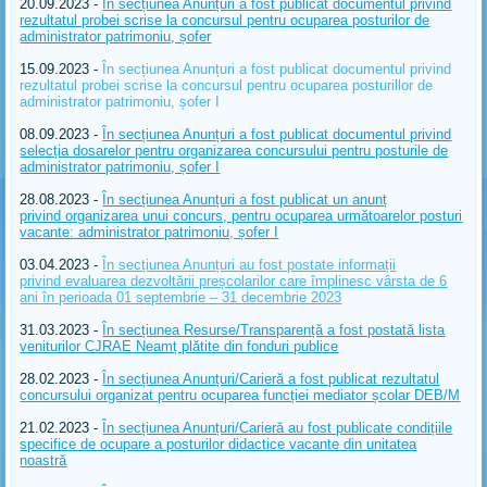
20.09.2023 -
În secțiunea Anunțuri a fost publicat documentul privind
rezultatul probei scrise la concursul pentru ocuparea posturilor de
administrator patrimoniu, șofer
15.09.2023 -
În secțiunea Anunțuri a fost publicat documentul privind
rezultatul probei scrise la concursul pentru ocuparea posturillor de
administrator patrimoniu, șofer I
08.09.2023 -
În secțiunea Anunțuri a fost publicat documentul privind
selecția dosarelor pentru organizarea concursului pentru posturile de
administrator patrimoniu, șofer I
28.08.2023 -
În secțiunea Anunțuri a fost publicat un anunț
privind organizarea unui concurs, pentru ocuparea următoarelor posturi
vacante: administrator patrimoniu, șofer I
03.04.2023 -
În secțiunea Anunțuri au fost postate informații
privind evaluarea dezvoltării preșcolarilor care împlinesc vârsta de 6
ani în perioada 01 septembrie – 31 decembrie 2023
31.03.2023 -
În secțiunea Resurse/Transparență a fost postată lista
veniturilor CJRAE Neamț plătite din fonduri publice
28.02.2023 -
În secțiunea Anunțuri/Carieră a fost publicat rezultatul
concursului organizat pentru ocuparea funcției mediator școlar DEB/M
21.02.2023 -
În secțiunea Anunțuri/Carieră au fost publicate condițiile
specifice de ocupare a posturilor didactice vacante din unitatea
noastră