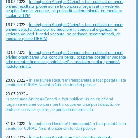
16.02.2023 -
În secțiunea Anunțuri/Carieră a fost publicat un anunț
privind rezultatul probei scrise la concursul organizat în vederea
ocupării funcției vacante, pe perioadă nedeterminată, de mediator
școlar DEB/M
16.02.2023 -
În secțiunea Anunțuri/Carieră a fost publicat un anunț
privind selecția dosarelor de înscriere la concursul organizat în
vederea ocupării funcției vacante, pe perioadă nedeterminată, de
mediator școlar DEB/M
30.01.2023 -
În secțiunea Anunțuri/Carieră a fost publicat un anunț
privind organizarea unui concurs pentru ocuparea posturilor vacante
administrator financiar (contabil șef) și mediator școlar, perioadă
nedeterminată
28.09.2022 -
În secțiunea Resurse/Transparență a fost postată lista
veniturilor CJRAE Neamț plătite din fonduri publice
20
.07.2022 -
În secțiunea Anunțuri/Carieră a fost publicat un anunț privind
organizarea unui concurs pentru ocuparea unui post didactic de
profesor consilier școlar, pe perioadă determinată
31.03.2022 -
În secțiunea Resurse/Transparență a fost postată lista
veniturilor CJRAE Neamț plătite din fonduri publice
28.03.2022 -
În secțiunea Anunțuri au fost postate informații