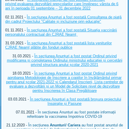
privind evaluarea dezvoltării preșcolarilor care împlinesc vârsta de 6
ani în perioada 01 septembrie – 31 decembrie 2022
02.11.2021 -
În secțiunea Anunțuri a fost postată Consultarea de piață
din cadrul Proiectului "Calitate și incluziune prin educație"
01.11.2021 -
În secțiunea Anunțuri a fost postată Situația vaccinării
personalului contractual din CJRAE Neamț
31.03.2021 -
În secțiunea Anunțuri a fost postată lista veniturilor
CJRAE Neamț plătite din fonduri publice
31.03.2021 -
În secțiunea Anunțuri a fost postat Ordinul privind
modificarea și completarea Ordinului ministrului educației și cercetării
privind structura anului școlar 2020-2021
18.03.2021 -
În secțiunea Anunturi a fost postat Ordinul privind
aprobarea Metodologiei de Înscriere a copiilor în învățământul primar
pentru anul școlar 2021-2022 și Calendarul înscrierii, Lista centrelor de
evaluare a dezvoltării și un Model de Solicitare nivel de dezvoltare
pentru înscrierea în Clasa Pregătitoare
03.03.2021 -
În secțiunea Anunturi a fost postată broșura proiectului
Inspirație și Pasiune
07.01.2021 -
În secțiunea Anunturi au fost postate informații
referitoare la vaccinarea împotriva COVID-19
21.12.2020 -
În secțiunea
Anunturi/ Cariera
au fost postat anuntul de