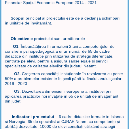
Financiar Spațiul Economic European 2014 - 2021.
Scopul
principal al proiectului este de a declanșa schimbări
în unitățile de învățământ.
Obiectivele
proiectului sunt următoarele :
O1.
Îmbunătățirea în urmatorii 2 ani a competențelor de
consiliere psihopedagogică a unui număr de 65 de cadre
didactice din instituție prin utilizarea de strategii diferențiate,
centrate pe elevi, pentru a asigura șanse egale și servicii
specializate de calitatea elevilor din județul Neamt.
O2.
Creșterea capacității instuționale în rezolvarea cu peste
50% a problemelor existente în școli până la finalul anului școlar
2019 - 2020.
O3
. Dezvoltarea dimensiunii europene a instituției prin
aplicarea practicilor noi învățate în 65 de unități de învățământ
din județ.
Indicatorii proiectului
– 6 cadre didactice formate in Islanda
si Norvegia, 65 de specialist ai CJRAE Neamt cu competențe și
abilități dezvoltate, 10000 de elevi consiliați utilizând strategii