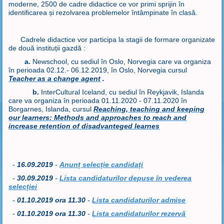
moderne, 2500 de cadre didactice ce vor primi sprijin în
identificarea și rezolvarea problemelor întâmpinate în clasă.
Cadrele didactice vor participa la stagii de formare organizate
de două instituții gazdă :
a.
Newschool, cu sediul în Oslo, Norvegia care va organiza
în perioada 02.12.- 06.12.2019, în Oslo, Norvegia cursul
Teacher as a change agent
.
b.
InterCultural Iceland, cu sediul în Reykjavik, Islanda
care va organiza în perioada 01.11.2020 - 07.11.2020 în
Borgarnes, Islanda, cursul
Reaching, teaching and keeping
our learners: Methods and approaches to reach and
increase retention of disadvanteged learnes
-
16.09.2019
-
Anunț selecție candidați
-
30
.09.2019
-
Lista candidaturilor depuse în vederea
selecției
-
01
.10.2019 ora 11.30
-
Lista candidaturilor admise
-
01
.10.2019 ora 11.30
-
Lista candidaturilor rezervă