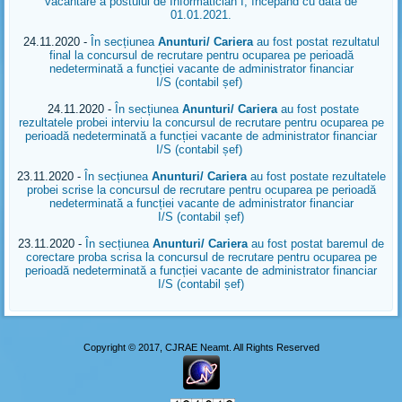
vacantare a postului de Informatician I, începand cu data de
01.01.2021
.
24.11.2020 -
În secțiunea
Anunturi/ Cariera
au fost postat rezultatul
final la concursul de recrutare pentru ocuparea pe perioadă
nedeterminată a funcției vacante de administrator financiar
I/S (contabil șef)
24.11.2020 -
În secțiunea
Anunturi/ Cariera
au fost postate
rezultatele probei interviu la concursul de recrutare pentru ocuparea pe
perioadă nedeterminată a funcției vacante de administrator financiar
I/S (contabil șef)
23.11.2020 -
În secțiunea
Anunturi/ Cariera
au fost postate rezultatele
probei scrise la concursul de recrutare pentru ocuparea pe perioadă
nedeterminată a funcției vacante de administrator financiar
I/S (contabil șef)
23.11.2020 -
În secțiunea
Anunturi/ Cariera
au fost postat baremul de
corectare proba scrisa la concursul de recrutare pentru ocuparea pe
perioadă nedeterminată a funcției vacante de administrator financiar
I/S (contabil șef)
Copyright © 2017, CJRAE Neamt. All Rights Reserved